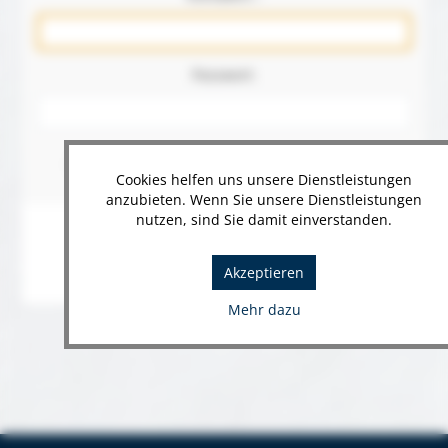
Passwort:
eingeloggt bleiben
Passwort vergessen?
Cookies helfen uns unsere Dienstleistungen
anzubieten. Wenn Sie unsere Dienstleistungen
nutzen, sind Sie damit einverstanden.
ANMELDEN
Akzeptieren
Mehr dazu